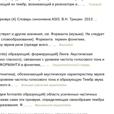
еляющий их тембр, возникающий в резонаторе и… …
Толковый
призвук (4) Словарь синонимов ASIS. В.Н. Тришин. 2013 …
твуют и другие значения, см. Форманта (музыка). Не следует
 словообразовании). Форманта термин фонетики,
ку звуков речи (прежде всего… …
Википедия
mantis) образующий, формирующий] Лингв. Акустическая
но гласного), связанная с уровнем частоты голосового тона и
ТА ФОРМАНТА в фонетике,… …
Энциклопедический словарь
тика), обозначающий акустическую характеристику звуков
 уровнем частоты голосового тона и образующую Тембр звука.
чаемого в… …
Большая советская энциклопедия
еж formantis образующий) область усиленных частичных
 а также сами эти призвуки, определяющие своеобразие тембра
ообразования. Ф.… …
Музыкальная энциклопедия