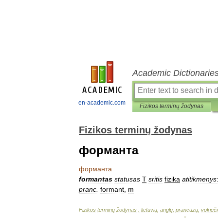
Academic Dictionarie
en-academic.com
Fizikos terminų žodynas
Fizikos terminų žodynas
форманта
форманта
formantas
statusas
T
sritis
fizika
atitikmenys
pranc
.
formant
,
m
Fizikos
terminų
žodynas
:
lietuvių
,
anglų
,
prancūzų
,
vokieči