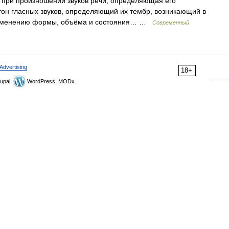
 при произношении звуков речи, определяющая его
 тон гласных звуков, определяющий их тембр, возникающий в
изменению формы, объёма и состояния… …
Современный
Advertising
18+
upal,
WordPress, MODx.