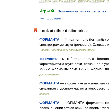
Palenskis
,
Vytautas
Valiukėnas
,
Valerijonas
Žalkauskas
,
P
Игры ⚽
Поможем написать реферат
формант
Look at other dictionaries:
ФОРМАНТА
— [< лат. formans (formantis)
спектрограмме звука (речевого). Словарь 
Словарь иностранных слов русского языка
форманта
— ы, ж. formant m. <лат. form
характеристика звука речи, связанная с у
МАС 2. Форманты речи. БАС 1. Форма/нтн
русского языка
ФОРМАНТА
— в фонетике акустическая ха
связанная с уровнем частоты голосового
словарь
ФОРМАНТА
— ФОРМАНТА, форманты, жен. 
произношении звуков речи, по преим. глас