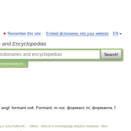
Remember this site
Embed dictionaries into your website
EN
s and Encyclopedias
Search!
Interpretations
:
angl
.
formant
vok
.
Formant
,
m
rus
.
формант
,
m
;
форманта
,
f
ų
ir
rusų
kalbomis
. –
Vilnius
:
Mokslo
ir
enciklopedijų
leidybos
institutas
.
Vilius