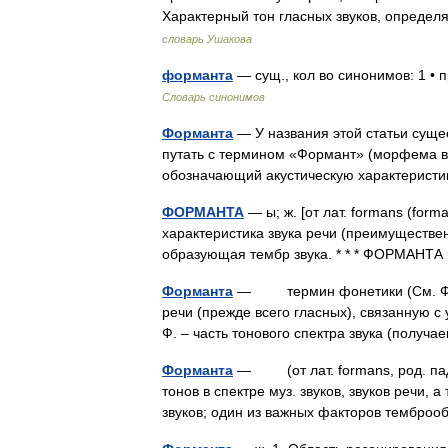
Характерный тон гласных звуков, опред
словарь Ушакова
форманта
— сущ., кол во синонимов: 1 • 
Словарь синонимов
Форманта
— У названия этой статьи сущес
путать с термином «Формант» (морфема в
обозначающий акустическую характеристи
ФОРМАНТА
— ы; ж. [от лат. formans (for
характеристика звука речи (преимуществен
образующая тембр звука. * * * ФОРМАН
Форманта
— термин фонетики (См. Фоне
речи (прежде всего гласных), связанную с
Ф. – часть тонового спектра звука (полу
Форманта
— (от лат. formans, род. пад
тонов в спектре муз. звуков, звуков речи,
звуков; один из важных факторов тембр