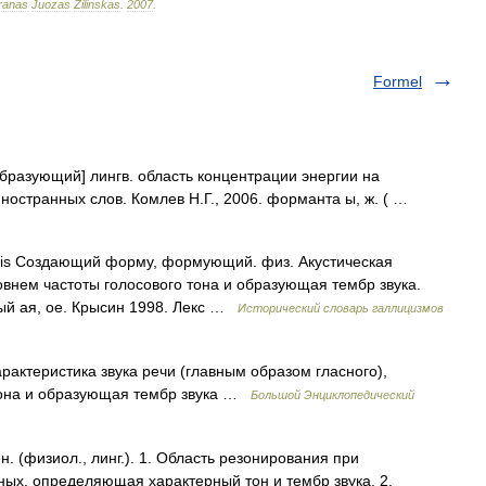
ranas
Juozas
Žilinskas
.
2007
.
Formel
 образующий] лингв. область концентрации энергии на
иностранных слов. Комлев Н.Г., 2006. форманта ы, ж. ( …
antis Создающий форму, формующий. физ. Акустическая
ровнем частоты голосового тона и образующая тембр звука.
ый ая, ое. Крысин 1998. Лекс …
Исторический словарь галлицизмов
рактеристика звука речи (главным образом гласного),
 тона и образующая тембр звука …
Большой Энциклопедический
(физиол., линг.). 1. Область резонирования при
ных, определяющая характерный тон и тембр звука. 2.